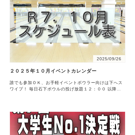
2025/09/26
２０２５年１０月イベントカレンダー
誰でも参加ＯＫ、お手軽イベントボウラー向けは下へス
ワイプ！ 毎日石下ボウルの投げ放題１２：００ 以降で
開催学生証提示で学割（1,700円！！）もやってま
す！！参加…