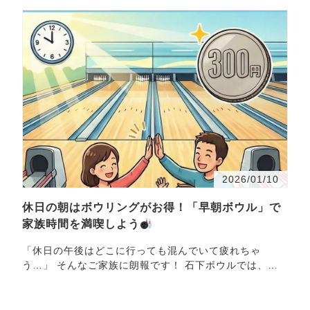
2026/01/10
休日の朝はボウリングがお得！「早朝ボウル」で
家族時間を満喫しよう
「休日の午後はどこに行っても混んでいて疲れちゃ
う…」 そんなご家族に朗報です！ 石下ボウルでは、朝
10時までの受付で、午前中のプレイ料金がなんと【1ゲ
ーム 300円】…