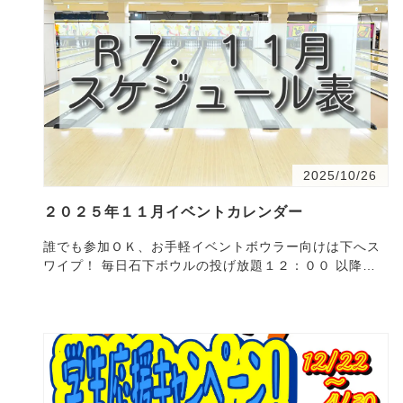
2025/10/26
２０２５年１１月イベントカレンダー
誰でも参加ＯＫ、お手軽イベントボウラー向けは下へス
ワイプ！ 毎日石下ボウルの投げ放題１２：００ 以降で
開催学生証提示で学割（1,700円！！）もやってま
す！！参加…