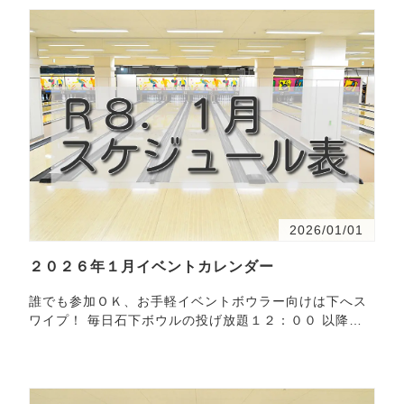
2026/01/01
２０２６年１月イベントカレンダー
誰でも参加ＯＫ、お手軽イベントボウラー向けは下へス
ワイプ！ 毎日石下ボウルの投げ放題１２：００ 以降で
開催学生証提示で学割（1,700円！！）もやってま
す！！参加…