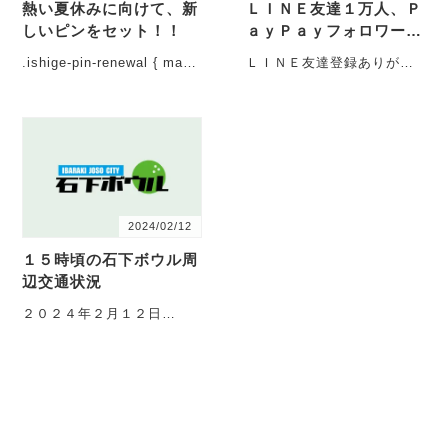
熱い夏休みに向けて、新
ＬＩＮＥ友達１万人、Ｐ
しいピンをセット！！
ａｙＰａｙフォロワー５
０００人
.ishige-pin-renewal { max-
ＬＩＮＥ友達登録ありがと
width: 920px; marg・・・
うございます！ お得なＬＩ
ＮＥ登録、皆さんしてくれ
てますか？来店時に・・・
2024/02/12
１５時頃の石下ボウル周
辺交通状況
２０２４年２月１２日
（月）、１５時頃の交通状
況 今日は暖かくてお出かけ
日和ですね。外に出て
い・・・