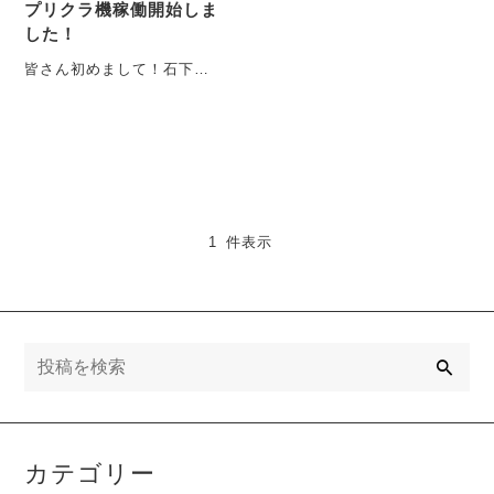
プリクラ機稼働開始しま
した！
皆さん初めまして！石下ボ
ウルさんゲームコーナー担
当しております、わたなべ
です♪ブログ初投稿・・・
1 件表示
検
索
カテゴリー