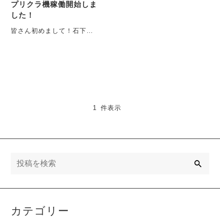
プリクラ機稼働開始しま
した！
皆さん初めまして！石下ボ
ウルさんゲームコーナー担
当しております、わたなべ
です♪ブログ初投稿・・・
1 件表示
検
索
カテゴリー