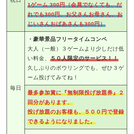
祝日
1ゲーム 300円（会員でなくても、だ
れでも300円、お父さんお母さん、お
じいさんおばあさんも300円
）
・豪華景品フリータイムコンペ
大人（一般）３ゲームより少しだけ低
い料金、
５０人限定のサービス！！
久しぶりのボウリングでも、ぜひ３ゲ
ーム投げてみてね！
毎日
最多参加賞に『無制限投げ放題券』２
回分があります
。
投げ放題のお客様も、５００円で登録
できるようになりました。