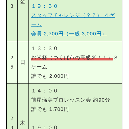
金
3
１９：３０
スタッフチャレンジ（？？） ４ゲ
ーム
会員 2,700円（一般 3,000円）
１３：３０
2
お米杯（つくば市の高級米！！）
３
日
5
ゲーム
誰でも 2,000円
１４：００
前屋瑠美プロレッスン会 約90分
誰でも 1,700円
2
木
9
１９：００