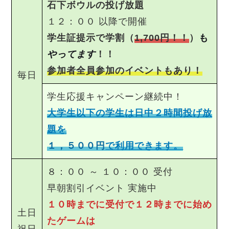
石下ボウルの投げ放題
１２：００ 以降で開催
学生証提示で学割（
1,700円！！
）
も
やってます
！！
参加者全員参加のイベントもあり！
毎日
学生応援キャンペーン継続中！
大学生以下の学生は日中２時間投げ放
題を
１，５００円
で利用できます。
８：００ ～ １０：００ 受付
早朝割引イベント 実施中
１０時までに受付で１２時までに始め
土日
たゲームは